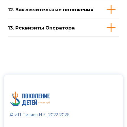
Занятия с
руководителем
Контакты
Публичная оферта
Политика
конфиденциальности
Сайт создан
nbdesignart.ru