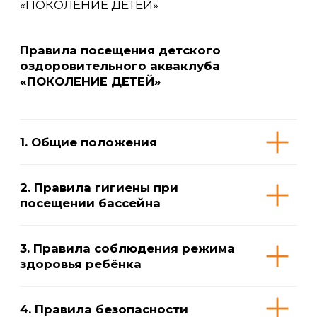
9. Расторжение договора
10. Возврат денежных средств
11. Ответственность сторон
12. Иные положения
Приложение № 2
к Публичной оферте на заключение
договора оказания физкультурно-
оздоровительных услуг детского
оздоровительного акваклуба
«ПОКОЛЕНИЕ ДЕТЕЙ»
Услуги, прайс, условия продления
абонементов и переносов занятий
Смотреть содержание →