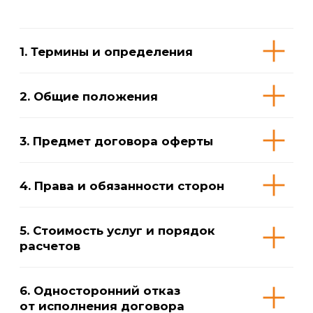
7. Замена тренера
8. Расторжение договора,
возврат денежных средств
9. Ответственность сторон
10. Иные положения
Приложение № 2
к Публичной оферте на заключение
договора оказания физкультурно-
оздоровительных услуг детского
оздоровительного акваклуба
«ПОКОЛЕНИЕ ДЕТЕЙ» (филиалы)
Услуги, прайс, условия продления
абонементов и переносов занятий
Смотреть содержание →