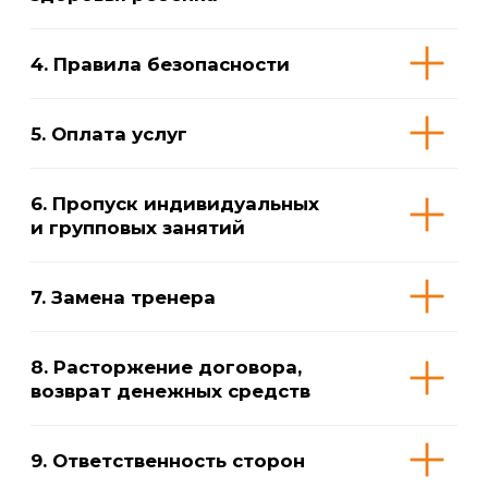
Основной клуб
Филиалы акваклуба
Занятия с
руководителем
Соревнования
Акции и
скидки
Контакты
Публичная оферта
Политика
конфиденциальности
Сайт создан
nbdesignart.ru