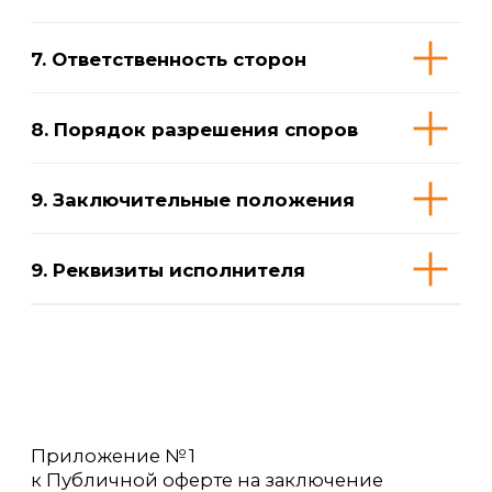
Пояснения
Приложение № 3
к Публичной оферте на заключение
договора оказания физкультурно-
оздоровительных услуг детского
оздоровительного акваклуба
«ПОКОЛЕНИЕ ДЕТЕЙ» (филиалы)
Правила посещения бассейна
и техника безопасности при
проведении занятий в бассейне