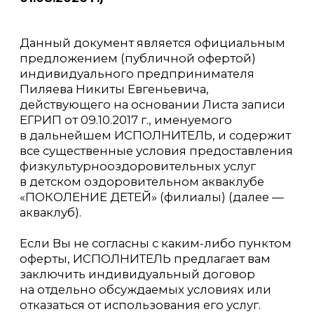
Правила посещения детского
оздоровительного акваклуба
«ПОКОЛЕНИЕ ДЕТЕЙ»
1. Общие положения
2. Правила гигиены
при посещении бассейна
3. Правила соблюдения режима
здоровья ребёнка
4. Правила безопасности
5. Оплата услуг
6. Пропуск индивидуальных
и групповых занятий