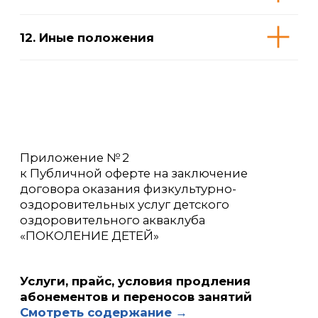
в дальнейшем ИСПОЛНИТЕЛЬ, и содержит
все существенные условия предоставления
физкультурнооздоровительных услуг
в детском оздоровительном акваклубе
«ПОКОЛЕНИЕ
ДЕТЕЙ
» (филиалы) (далее —
акваклуб).
Если Вы не согласны с каким-либо пунктом
оферты, ИСПОЛНИТЕЛЬ предлагает вам
заключить индивидуальный договор
на отдельно обсуждаемых условиях или
отказаться от использования его услуг.
1. Термины и определения
2. Общие положения
3. Предмет договора оферты
4. Права и обязанности сторон
5. Стоимость услуг и порядок
расчетов