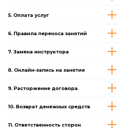
Пояснения
20 августа 2024 г., г. Калининград
Публичная оферта на заключение
договора оказания физкультурно-
оздоровительных услуг детского
оздоровительного акваклуба
«ПОКОЛЕНИЕ ДЕТЕЙ» (филиалы)
(с изменениями и дополнениями,
вступающими в силу с 01.08.2025 г.,
01.08.2026 г.)
Данный документ является официальным
предложением (публичной офертой)
индивидуального предпринимателя
Пиляева Никиты Евгеньевича,
действующего на основании Листа записи
ЕГРИП от 09.10.2017 г., именуемого